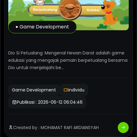
Game Development
D
i
o
S
i
P
e
t
u
a
l
a
n
g
Dio Si Petualang: Mengenal Hewan Darat adalah game
edukasi yang mengajak pemain berpetualang bersama
Dio untuk menjelajahi be...
Game Development
individu
Publikasi : 2026-06-12 06:04:46
Created by : MOHAMAT RAFI ARDIANSYAH