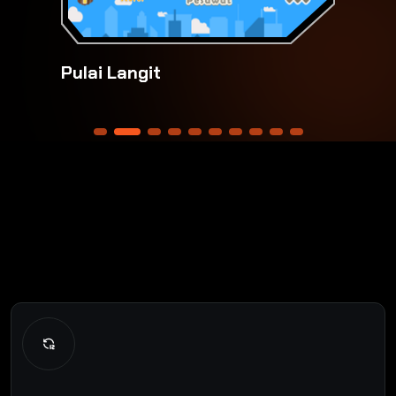
Pulai Langit
P
e
m
b
e
l
a
j
a
r
a
n
B
e
r
b
a
s
i
s
T
e
a
c
h
i
n
g
F
a
c
t
o
r
y