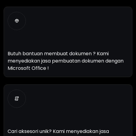
A
d
m
i
n
i
s
t
r
a
s
i
P
e
r
k
a
n
t
o
r
a
n
Butuh bantuan membuat dokumen ? Kami
menyediakan jasa pembuatan dokumen dengan
Microsoft Office !
A
c
c
e
s
o
r
i
e
s
Cari aksesori unik? Kami menyediakan jasa