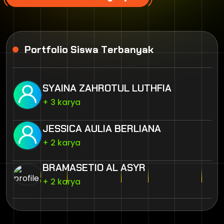
P
o
r
t
f
o
l
i
o
S
i
s
w
a
T
e
r
b
a
n
y
a
k
S
Y
A
I
N
A
Z
A
H
R
O
T
U
L
L
U
T
H
F
I
A
+ 3 karya
J
E
S
S
I
C
A
A
U
L
I
A
B
E
R
L
I
A
N
A
+ 2 karya
B
R
A
M
A
S
E
T
I
O
A
L
A
S
Y
R
+ 2 karya