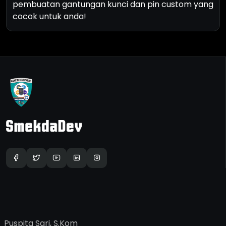
pembuatan gantungan kunci dan pin custom yang
cocok untuk anda!
G
u
r
u
P
r
o
d
u
k
t
i
f
Puspita Sari, S.Kom