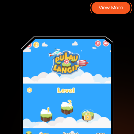
A
p
p
l
i
c
a
t
i
o
n
s
View More
a
n
d
G
a
m
e
s