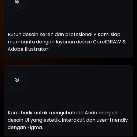
G
r
a
p
h
i
c
D
e
s
a
i
n
Butuh desain keren dan profesional ? Kami siap
membantu dengan layanan desain CorelDRAW &
Adobe Illustrator!
U
I
/
U
X
D
e
s
i
g
n
e
r
Kami hadir untuk mengubah ide Anda menjadi
desain UI yang estetik, interaktif, dan user-friendly
dengan Figma.