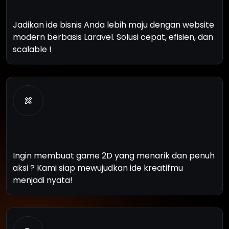
W
e
b
D
e
v
e
l
o
p
m
e
n
t
Jadikan ide bisnis Anda lebih maju dengan website
modern berbasis Laravel. Solusi cepat, efisien, dan
scalable !
G
a
m
e
D
e
v
e
l
o
p
m
e
n
t
2
D
Ingin membuat game 2D yang menarik dan penuh
aksi ? Kami siap mewujudkan ide kreatifmu
menjadi nyata!