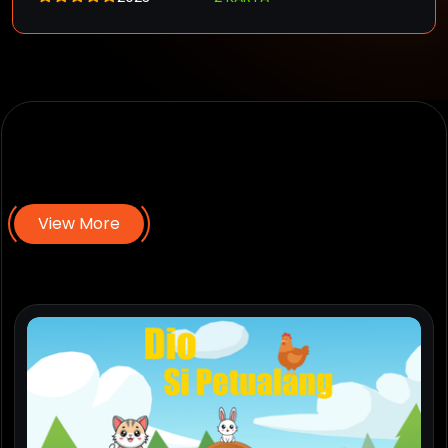
T
o
p
3
K
a
r
y
a
T
e
r
b
a
r
u
View More