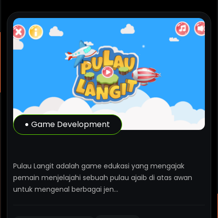
Game Development
P
u
l
a
i
L
a
n
g
i
t
Pulau Langit adalah game edukasi yang mengajak
pemain menjelajahi sebuah pulau ajaib di atas awan
untuk mengenal berbagai jen...