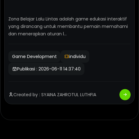
Z
o
n
a
B
e
l
a
j
a
r
L
a
l
u
L
i
n
t
a
s
Zona Belajar Lalu Lintas adalah game edukasi interaktif
yang dirancang untuk membantu pemain memahami
dan menerapkan aturan l...
Game Development
individu
Publikasi : 2026-06-11 14:37:40
Created by : SYAINA ZAHROTUL LUTHFIA