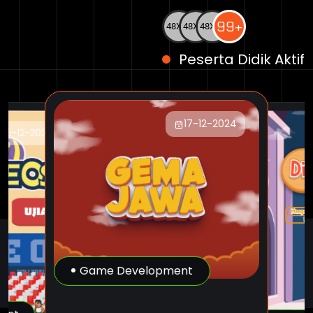
99+
Peserta Didik Aktif
17-12-2024
15-12-2024
Game Development
G
e
m
a
J
a
w
a