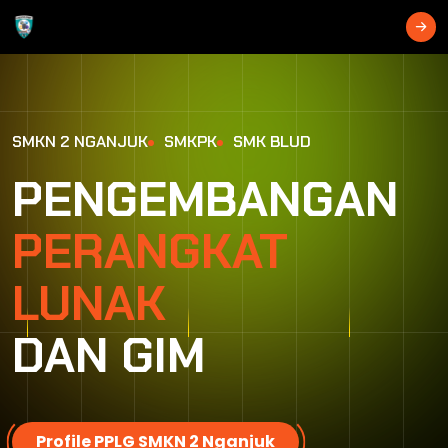
S
M
K
N
2
N
G
A
N
J
U
K
S
M
K
P
K
S
M
K
B
L
U
D
PENGEMBANGAN
PERANGKAT
LUNAK
DAN GIM
Profile PPLG SMKN 2 Nganjuk